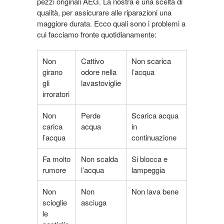
pezzi originali AEG. La nostra è una scelta di
qualità, per assicurare alle riparazioni una
maggiore durata. Ecco quali sono i problemi a
cui facciamo fronte quotidianamente:
Non
Cattivo
Non scarica
girano
odore nella
l’acqua
gli
lavastoviglie
irroratori
Non
Perde
Scarica acqua
carica
acqua
in
l’acqua
continuazione
Fa molto
Non scalda
Si blocca e
rumore
l’acqua
lampeggia
Non
Non
Non lava bene
scioglie
asciuga
le