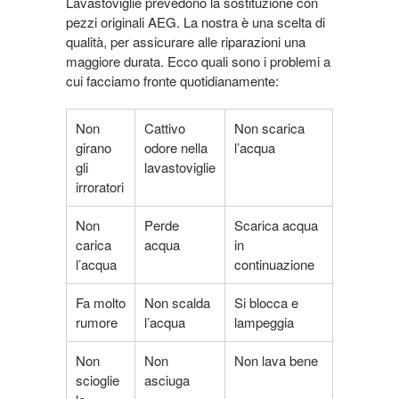
Lavastoviglie prevedono la sostituzione con
pezzi originali AEG. La nostra è una scelta di
qualità, per assicurare alle riparazioni una
maggiore durata. Ecco quali sono i problemi a
cui facciamo fronte quotidianamente:
Non
Cattivo
Non scarica
girano
odore nella
l’acqua
gli
lavastoviglie
irroratori
Non
Perde
Scarica acqua
carica
acqua
in
l’acqua
continuazione
Fa molto
Non scalda
Si blocca e
rumore
l’acqua
lampeggia
Non
Non
Non lava bene
scioglie
asciuga