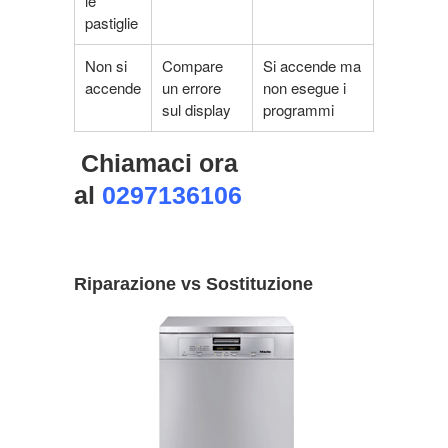
le
pastiglie
Non si
Compare
Si accende ma
accende
un errore
non esegue i
sul display
programmi
Chiamaci ora
al
0297136106
Riparazione vs Sostituzione