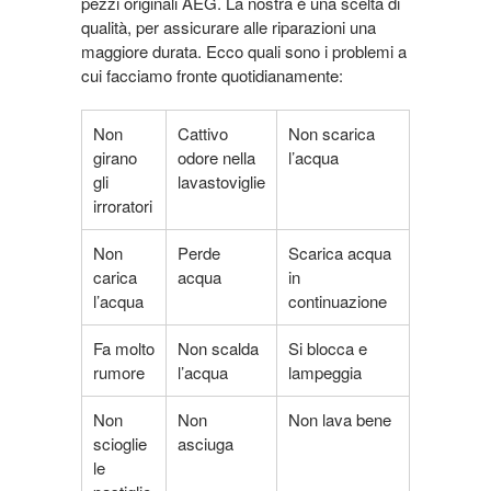
pezzi originali AEG. La nostra è una scelta di
qualità, per assicurare alle riparazioni una
maggiore durata. Ecco quali sono i problemi a
cui facciamo fronte quotidianamente:
Non
Cattivo
Non scarica
girano
odore nella
l’acqua
gli
lavastoviglie
irroratori
Non
Perde
Scarica acqua
carica
acqua
in
l’acqua
continuazione
Fa molto
Non scalda
Si blocca e
rumore
l’acqua
lampeggia
Non
Non
Non lava bene
scioglie
asciuga
le