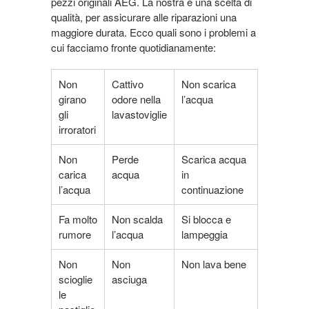
pezzi originali AEG. La nostra è una scelta di
qualità, per assicurare alle riparazioni una
maggiore durata. Ecco quali sono i problemi a
cui facciamo fronte quotidianamente:
Non
Cattivo
Non scarica
girano
odore nella
l’acqua
gli
lavastoviglie
irroratori
Non
Perde
Scarica acqua
carica
acqua
in
l’acqua
continuazione
Fa molto
Non scalda
Si blocca e
rumore
l’acqua
lampeggia
Non
Non
Non lava bene
scioglie
asciuga
le