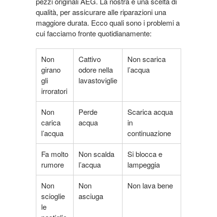
pezzi originali AEG. La nostra è una scelta di
qualità, per assicurare alle riparazioni una
maggiore durata. Ecco quali sono i problemi a
cui facciamo fronte quotidianamente:
Non
Cattivo
Non scarica
girano
odore nella
l’acqua
gli
lavastoviglie
irroratori
Non
Perde
Scarica acqua
carica
acqua
in
l’acqua
continuazione
Fa molto
Non scalda
Si blocca e
rumore
l’acqua
lampeggia
Non
Non
Non lava bene
scioglie
asciuga
le