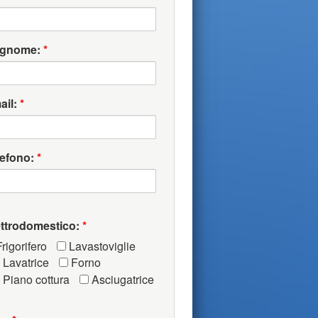
gnome:
*
ail:
*
lefono:
*
ettrodomestico:
*
rigorifero
Lavastoviglie
Lavatrice
Forno
Piano cottura
Asciugatrice