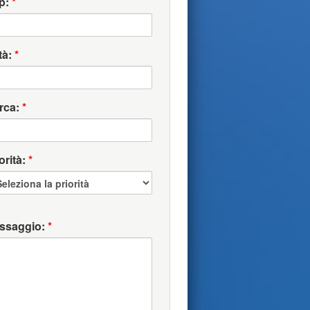
p:
*
tà:
*
rca:
*
orità:
*
ssaggio:
*