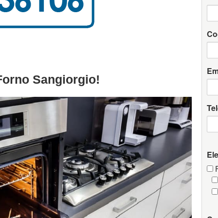
Co
Em
Forno Sangiorgio!
Te
El
F