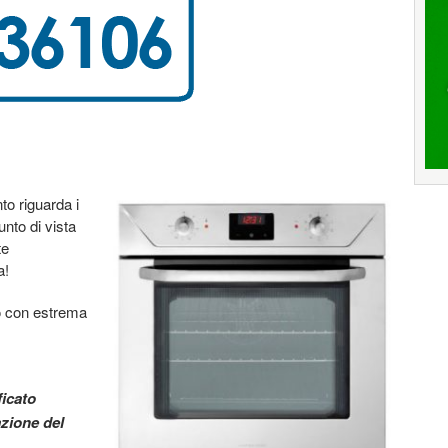
nto riguarda i
punto di vista
te
a!
to con estrema
ficato
azione del