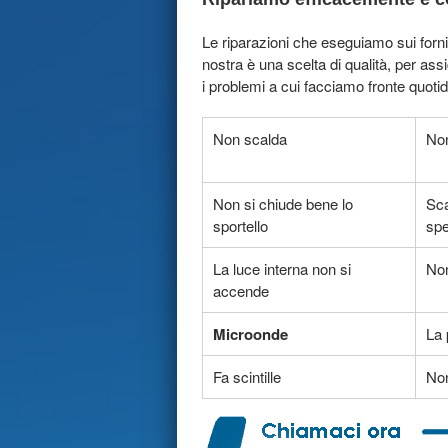
Le riparazioni che eseguiamo sui forni
nostra è una scelta di qualità, per as
i problemi a cui facciamo fronte quot
Non scalda
Non
Non si chiude bene lo
Sca
sportello
sp
La luce interna non si
Non
accende
Microonde
La 
Fa scintille
Non