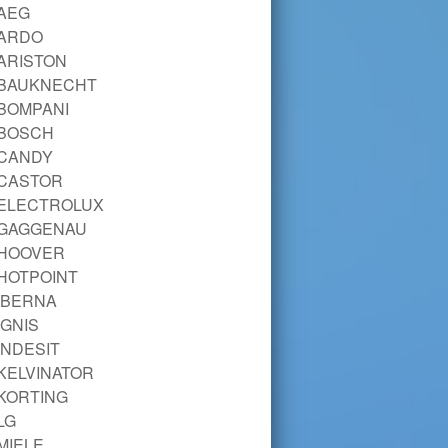
AEG
ARDO
ARISTON
BAUKNECHT
BOMPANI
BOSCH
CANDY
CASTOR
ELECTROLUX
GAGGENAU
HOOVER
HOTPOINT
IBERNA
IGNIS
INDESIT
KELVINATOR
KORTING
LG
MIELE